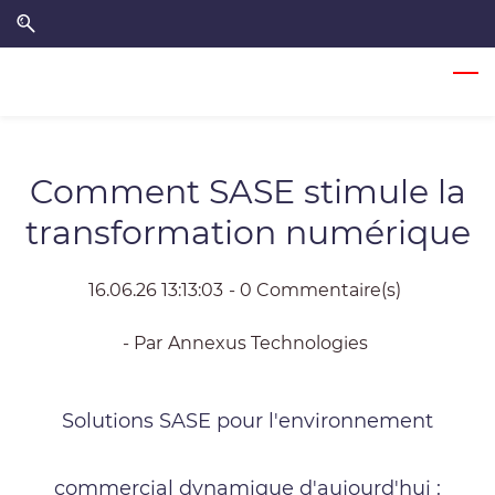
Skip
Skip
to
to
search
main
content
Comment SASE stimule la
transformation numérique
16.06.26 13:13:03
-
0
Commentaire(s)
- Par
Annexus Technologies
Solutions SASE pour l'environnement
commercial dynamique d'aujourd'hui :